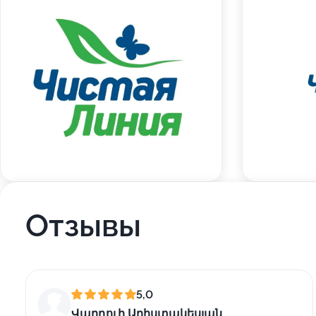
Отзывы
5,0
Վարդուի Արիստակեսյան