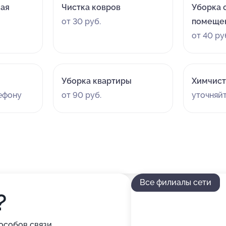
ая
Чистка ковров
Уборка 
от 30 руб.
помеще
от 40 ру
Уборка квартиры
Химчист
лефону
от 90 руб.
уточняй
Все филиалы сети
?
особов связи