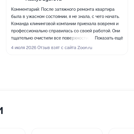
Комментарий:
После затяжного ремонта квартира
была в ужасном состоянии, я не знала, с чего начать.
Команда клининговой компании приехала вовремя и
профессионально справилась со своей работой. Они
тщательно очистили все поверхности, убрали пыль,
Показать ещё
помыли окна и даже провели химчистку мебели. Я
4 июля 2026 Отзыв взят с сайта Zoon.ru
была приятно удивлена, как быстро и качественно
они привели всё в порядок!
и