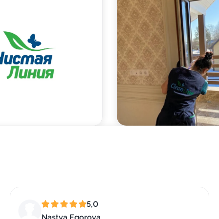
5,0
Nastya Egorova